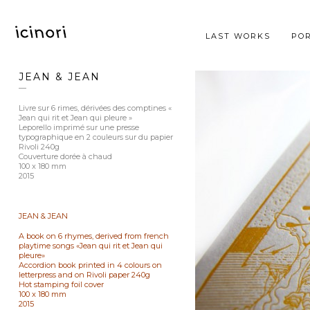
LAST WORKS
POR
JEAN & JEAN
—
Livre sur 6 rimes, dérivées des comptines «
Jean qui rit et Jean qui pleure »
Leporello imprimé sur une presse
typographique en 2 couleurs sur du papier
Rivoli 240g
Couverture dorée à chaud
100 x 180 mm
2015
JEAN & JEAN
A book on 6 rhymes, derived from french
playtime songs «Jean qui rit et Jean qui
pleure»
Accordion book printed in 4 colours on
letterpress and on Rivoli paper 240g
Hot stamping foil cover
100 x 180 mm
2015